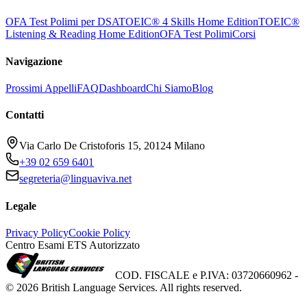
OFA Test Polimi per DSA
TOEIC® 4 Skills Home Edition
TOEIC®
Listening & Reading Home Edition
OFA Test Polimi
Corsi
Navigazione
Prossimi Appelli
FAQ
Dashboard
Chi Siamo
Blog
Contatti
Via Carlo De Cristoforis 15, 20124 Milano
+39 02 659 6401
segreteria@linguaviva.net
Legale
Privacy Policy
Cookie Policy
Centro Esami ETS Autorizzato
COD. FISCALE e P.IVA: 03720660962 -
©
2026
British Language Services. All rights reserved.