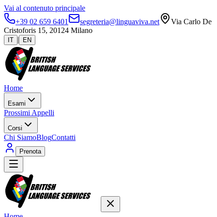
Vai al contenuto principale
+39 02 659 6401
segreteria@linguaviva.net
Via Carlo De
Cristoforis 15, 20124 Milano
|
IT
EN
Home
Esami
Prossimi Appelli
Corsi
Chi Siamo
Blog
Contatti
Prenota
Home